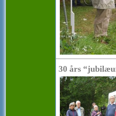
30 års “jubilæu