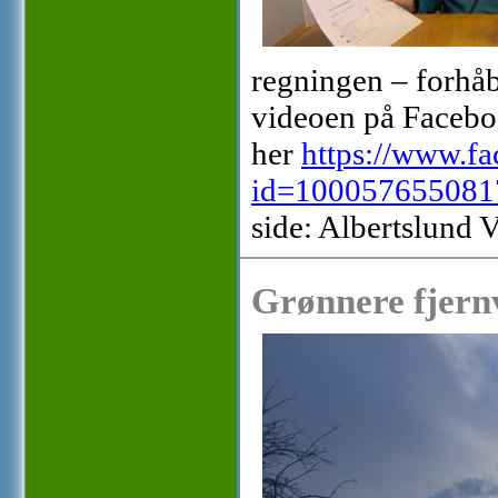
regningen – forhåben
videoen på Facebo
her
https://www.f
id=100057655081
side: Albertslund 
Grønnere fjern