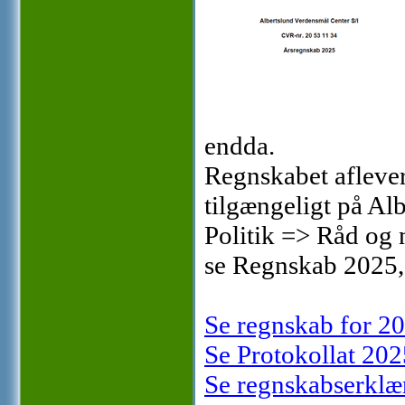
endda.
Regnskabet aflever
tilgængeligt på A
Politik => Råd og
se Regnskab 2025,
Se regnskab for 2
Se Protokollat 202
Se regnskabserklæ