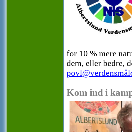
for 10 % mere natur
dem, eller bedre, d
povl@verdensmålc
Kom ind i kam