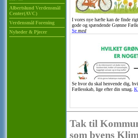
Albertslund Verdensmål
Center(AVC)
I vores nye hæfte kan de finde ri
Verdensmål Forening
gode og spændende Grønne Fælless
Se
med
Nyheder & Pjecer
Se hvor du skal henvende dig, hvi
Fællesskab, lige efter din smag.
K
Tak til Kommun
som byens Klim