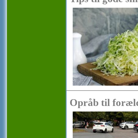
Opråb til foræ