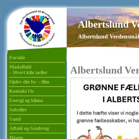
Albertslund V
Albertslund Verdensmål
Forside
Madaffald
Albertslund Ve
– Hvert kilo tæller
Oplev din by – film
Kontakt Os
Energi og klima
Solceller
Vand
Affald og Genbrug
Haven