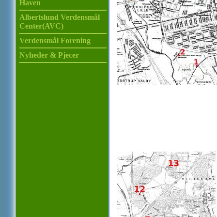
Haven
Albertslund Verdensmål
Center(AVC)
Verdensmål Forening
Nyheder & Pjecer