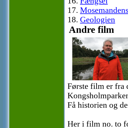
16.
Fængsel
17.
Mosemandens
18.
Geologien
Andre film
Første film er fra
Kongsholmparken, 
Få historien og 
Her i film no. to f