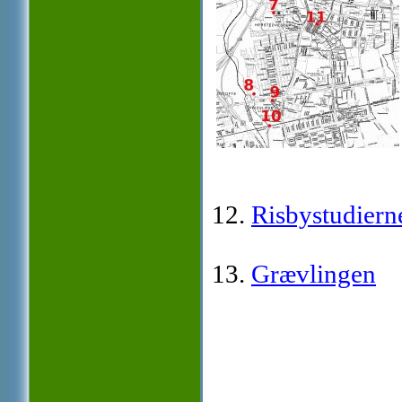
12.
Risbystudiern
13.
Grævlingen