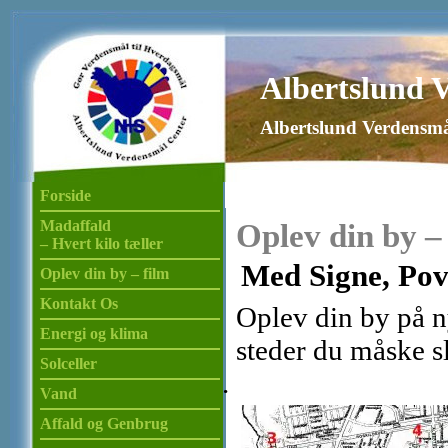
Albertslund 
Albertslund Verdensmå
Forside
Madaffald
Oplev din by –
– Hvert kilo tæller
Med Signe, Povl
Oplev din by – film
Kontakt Os
Oplev din by på n
Energi og klima
steder du måske s
Solceller
Vand
Affald og Genbrug