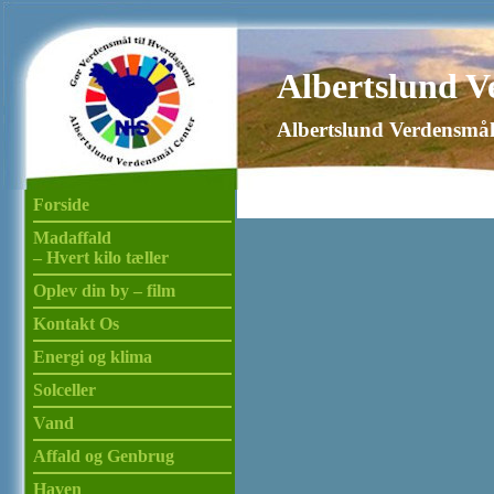
Albertslund V
Albertslund Verdensmål
Forside
Madaffald
– Hvert kilo tæller
Oplev din by – film
Kontakt Os
Energi og klima
Solceller
Vand
Affald og Genbrug
Haven