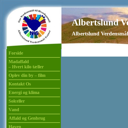
Albertslund V
Albertslund Verdensmål
Forside
Madaffald
– Hvert kilo tæller
Oplev din by – film
Kontakt Os
Energi og klima
Solceller
Vand
Affald og Genbrug
Haven