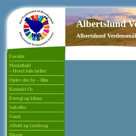
Albertslund V
Albertslund Verdensmål
Forside
Madaffald
– Hvert kilo tæller
Oplev din by – film
Kontakt Os
Energi og klima
Solceller
Vand
Affald og Genbrug
Haven